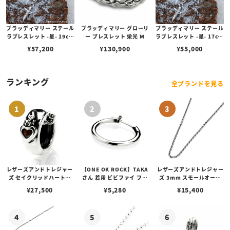
ブラッディマリー ステール
ブラッディマリー グローリ
ブラッディマリー ステール
ラブレスレット -星- 19cm
ー ブレスレット 栄光 M
ラブレスレット -星- 17cm
w/ダイヤモンド
w/ダイヤモンド
¥
57,200
¥
130,900
¥
55,000
ランキング
全ブランドを見る
レザーズアンドトレジャー
【ONE OK ROCK】TAKA
レザーズアンドトレジャー
ズ セイクリッドハートピ
さん 着用 ビビファイ フー
ズ 3mm スモールオーバ
アス /ガーネット
プピアス
ルビーンズチェーン w/ロ
¥
27,500
¥
5,280
¥
15,400
ブスタークラスプ＆LTロ
ゴプレート