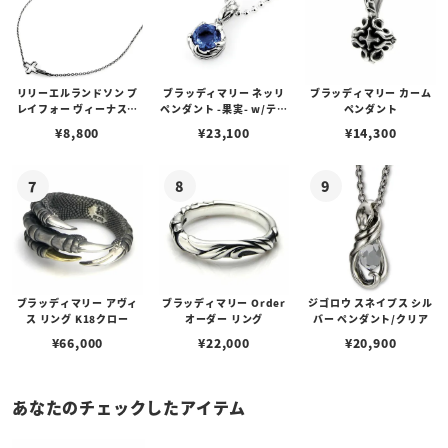
リリーエルランドソン プ
ブラッディマリー ネッリ
ブラッディマリー カーム
レイフォー ヴィーナスチ
ペンダント -果実- w/ティ
ペンダント
ェーン / VENUS
アフローライト
¥
8,800
¥
23,100
¥
14,300
ブラッディマリー アヴィ
ブラッディマリー Order
ジゴロウ スネイプス シル
ス リング K18クロー
オーダー リング
バー ペンダント/クリア
¥
66,000
¥
22,000
¥
20,900
あなたのチェックしたアイテム