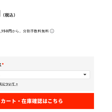
,150円
から。分割手数料無料
ス
(
必
について >
須
)