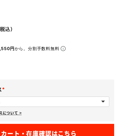
,550円
から。分割手数料無料
ス
(
必
について >
須
)