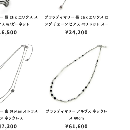
昼 Elix エリクス ス
ブラッディマリー 昼 Elix エリクス ロ
アス w/ガーネット
ング チェーン ピアス ペリドット スモ
16,500
ーキークォーツ
¥
24,200
夜 Stolas ストラス
ブラッディマリー アルブス ネックレ
ン ネックレス
ス 60cm
47,300
¥
61,600