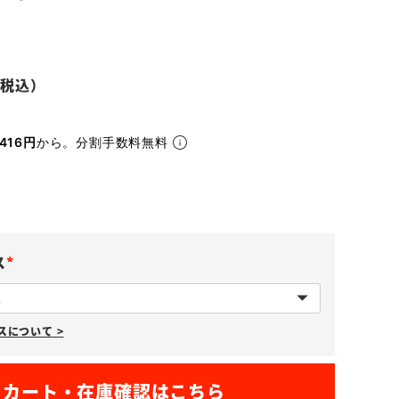
416円
から。分割手数料無料
ス
(
必
について >
須
)