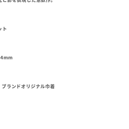
ネット
φ4mm
、ブランドオリジナル巾着