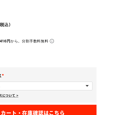
416円
から。分割手数料無料
ス
(
必
について >
須
)