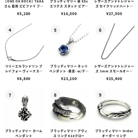
【ONE OK ROCK】TAKA
ブラッディマリー 昼 Elix
レザーズアンドトレジャー
さん 着用 ビビファイ フー
エリクス スタッド ピアス
ズ セイクリッドハートピ
プピアス
w/ガーネット
アス /ガーネット
¥
5,280
¥
16,500
¥
27,500
リリーエルランドソン プ
ブラッディマリー ネッリ
レザーズアンドトレジャー
レイフォー ヴィーナスチ
ペンダント -果実- w/ティ
ズ 3mm スモールオーバ
ェーン / VENUS
アフローライト
ルビーンズチェーン w/ロ
¥
8,800
¥
23,100
¥
15,400
ブスタークラスプ＆LTロ
ゴプレート
ブラッディマリー カーム
ブラッディマリー アヴィ
ブラッディマリー Order
ペンダント
ス リング K18クロー
オーダー リング