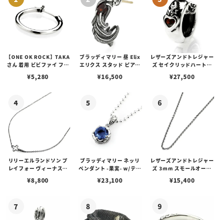
【ONE OK ROCK】TAKA
ブラッディマリー 昼 Elix
レザーズアンドトレジャー
さん 着用 ビビファイ フー
エリクス スタッド ピアス
ズ セイクリッドハートピ
プピアス
w/ガーネット
アス /ガーネット
¥
5,280
¥
16,500
¥
27,500
リリーエルランドソン プ
ブラッディマリー ネッリ
レザーズアンドトレジャー
レイフォー ヴィーナスチ
ペンダント -果実- w/ティ
ズ 3mm スモールオーバ
ェーン / VENUS
アフローライト
ルビーンズチェーン w/ロ
¥
8,800
¥
23,100
¥
15,400
ブスタークラスプ＆LTロ
ゴプレート