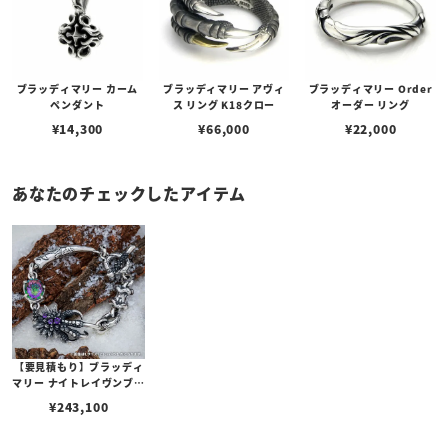
ブラッディマリー カーム
ブラッディマリー アヴィ
ブラッディマリー Order
ペンダント
ス リング K18クロー
オーダー リング
¥
14,300
¥
66,000
¥
22,000
あなたのチェックしたアイテム
【要見積もり】ブラッディ
マリー ナイトレイヴンブレ
スレット -大烏- S（19c
¥
243,100
m） w/ミスティックトパ
ーズ/アメシスト/ブラック
スピネル