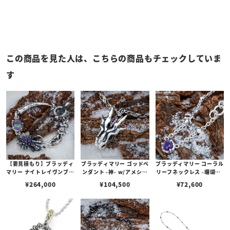
この商品を見た人は、こちらの商品もチェックしていま
す
【要見積もり】ブラッディ
ブラッディマリー ゴッドペ
ブラッディマリー コーラル
マリー ナイトレイヴンブレ
ンダント -神- w/アメシス
リーフネックレス -珊瑚礁-
スレット -大烏- L（21c
ト
w/アメシスト
¥
264,000
¥
104,500
¥
72,600
m） w/ミスティックトパ
ーズ/アメシスト/ブラック
スピネル