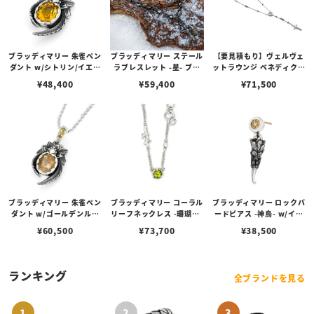
ブラッディマリー 朱雀ペン
ブラッディマリー ステール
【要見積もり】ヴェルヴェ
ダント w/シトリン/イエロ
ラブレスレット -星- ブラ
ットラウンジ ベネディクシ
ーベリル
ック 19cm w/ダイヤモン
ョン ネックレス/アメシス
¥
48,400
¥
59,400
¥
71,500
ド
ト
ブラッディマリー 朱雀ペン
ブラッディマリー コーラル
ブラッディマリー ロックバ
ダント w/ゴールデンルチ
リーフネックレス -珊瑚礁-
ードピアス -神烏- w/イン
ルクォーツ/ゴールデンダ
w/ペリドット
ペリアルトパーズ
¥
60,500
¥
73,700
¥
38,500
イヤモンド
ランキング
全ブランドを見る