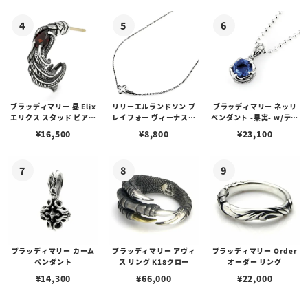
ゴプレート
ブラッディマリー 昼 Elix
リリーエルランドソン プ
ブラッディマリー ネッリ
エリクス スタッド ピアス
レイフォー ヴィーナスチ
ペンダント -果実- w/ティ
w/ガーネット
ェーン / VENUS
アフローライト
¥
16,500
¥
8,800
¥
23,100
ブラッディマリー カーム
ブラッディマリー アヴィ
ブラッディマリー Order
ペンダント
ス リング K18クロー
オーダー リング
¥
14,300
¥
66,000
¥
22,000