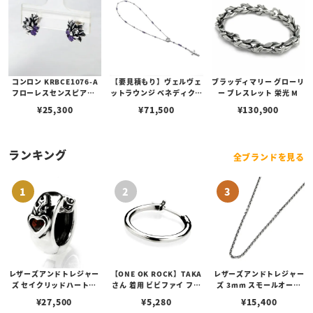
コンロン KRBCE1076-A
【要見積もり】ヴェルヴェ
ブラッディマリー グローリ
フローレスセンスピアス/
ットラウンジ ベネディクシ
ー ブレスレット 栄光 M
アメジスト - 開花
ョン ネックレス/アメシス
¥
25,300
¥
71,500
¥
130,900
ト
ランキング
全ブランドを見る
レザーズアンドトレジャー
【ONE OK ROCK】TAKA
レザーズアンドトレジャー
ズ セイクリッドハートピ
さん 着用 ビビファイ フー
ズ 3mm スモールオーバ
アス /ガーネット
プピアス
ルビーンズチェーン w/ロ
¥
27,500
¥
5,280
¥
15,400
ブスタークラスプ＆LTロ