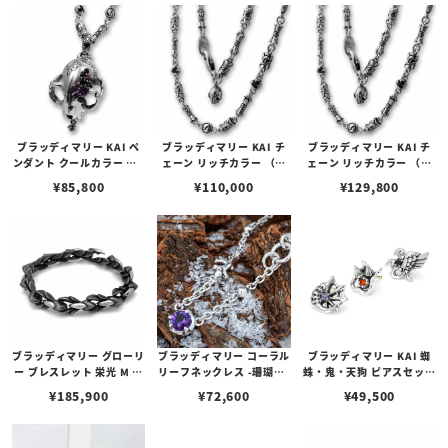
ブラッディマリー KAI ペ
ブラッディマリー KAI チ
ブラッディマリー KAI チ
ンダント クールカラー （B
ェーン リッチカラー （極
ェーン リッチカラー （極
C10thAnniカラー）
彩色） 50cm
彩色） 60cm
¥
85,800
¥
110,000
¥
129,800
ブラッディマリー グローリ
ブラッディマリー コーラル
ブラッディマリー KAI 蜘
ー ブレスレット 栄光 M ダ
リーフネックレス -珊瑚礁-
蛛・鬼・天狗 ピアスセット
ストカラー
w/アメシスト
w/アメシスト/ファイアオ
¥
185,900
¥
72,600
¥
49,500
パール/ブラックスピネル