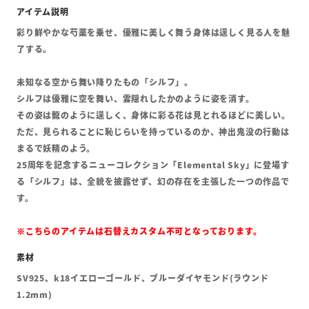
彩り鮮やかな芍薬を乗せ、優雅に美しく舞う身体は逞しく見る人を魅
了する。
未知なる空から舞い降りたもの「シルフ」。
シルフは優雅に空を舞い、雲隠れしたかのように姿を消す。
その姿は龍のように逞しく、身体に彩る花は見とれるほどに美しい。
ただ、見られることに恥じらいを持っているのか、神出鬼没の行動は
まるで妖精のよう。
25周年を記念するニューコレクション「Elemental Sky」に登場す
る「シルフ」は、全貌を披露せず、幻の存在を主張した一つの作品で
す。
※こちらのアイテムは
石替えカスタム不可となっております。
SV925、k18イエローゴールド、ブルーダイヤモンド(ラウンド
1.2mm)