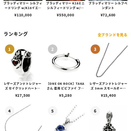
ブラッディマリー シルフィ
ブラッディマリー K18ミニ
ブラッディマリー シルフペ
ードリング w/K18イエロ
シルフィードリング w/ダ
ンダント
ーゴールド ピオニー
イヤモンド
¥
110,000
¥
550,000
¥
72,600
ランキング
全ブランドを見る
レザーズアンドトレジャー
【ONE OK ROCK】TAKA
レザーズアンドトレジャー
ズ セイクリッドハートピ
さん 着用 ビビファイ フー
ズ 3mm スモールオーバ
アス /ガーネット
プピアス
ルビーンズチェーン w/ロ
¥
27,500
¥
5,280
¥
15,400
ブスタークラスプ＆LTロ
ゴプレート