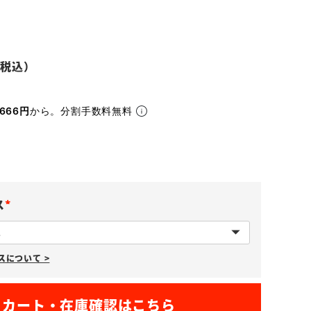
666円
から。分割手数料無料
ス
(
必
について >
須
)