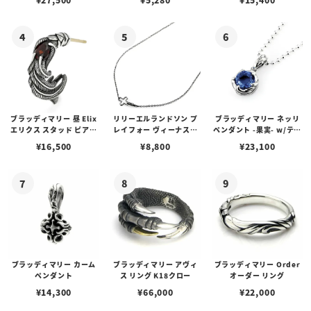
ブスタークラスプ＆LTロ
ゴプレート
ブラッディマリー 昼 Elix
リリーエルランドソン プ
ブラッディマリー ネッリ
エリクス スタッド ピアス
レイフォー ヴィーナスチ
ペンダント -果実- w/ティ
w/ガーネット
ェーン / VENUS
アフローライト
¥
16,500
¥
8,800
¥
23,100
ブラッディマリー カーム
ブラッディマリー アヴィ
ブラッディマリー Order
ペンダント
ス リング K18クロー
オーダー リング
¥
14,300
¥
66,000
¥
22,000