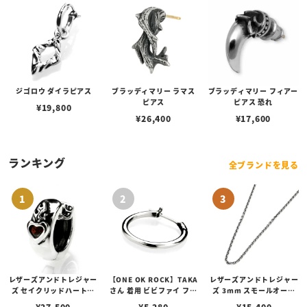
ジゴロウ ダイラピアス
ブラッディマリー ラマス
ブラッディマリー フィアー
ピアス
ピアス 恐れ
¥
19,800
¥
26,400
¥
17,600
ランキング
全ブランドを見る
レザーズアンドトレジャー
【ONE OK ROCK】TAKA
レザーズアンドトレジャー
ズ セイクリッドハートピ
さん 着用 ビビファイ フー
ズ 3mm スモールオーバ
アス /ガーネット
プピアス
ルビーンズチェーン w/ロ
¥
27,500
¥
5,280
¥
15,400