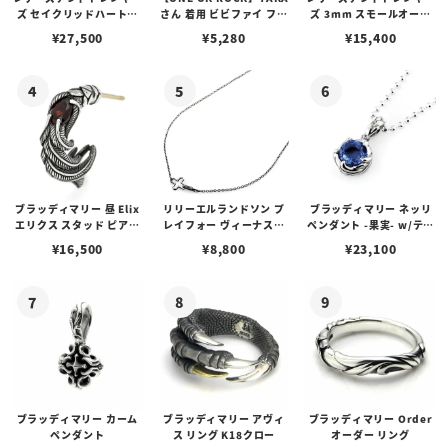
ズ セイクリッドハートピ
さん 着用 ビビファイ フー
ズ 3mm スモールオーバ
アス /ガーネット
プピアス
ルビーンズチェーン w/ロ
¥
27,500
¥
5,280
¥
15,400
ブスタークラスプ＆LTロ
ゴプレート
ブラッディマリー 昼 Elix
リリーエルランドソン プ
ブラッディマリー ネッリ
エリクス スタッド ピアス
レイフォー ヴィーナスチ
ペンダント -果実- w/ティ
w/ガーネット
ェーン / VENUS
アフローライト
¥
16,500
¥
8,800
¥
23,100
ブラッディマリー カーム
ブラッディマリー アヴィ
ブラッディマリー Order
ペンダント
ス リング K18クロー
オーダー リング