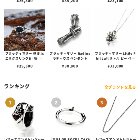
¥
25,300
¥
35,200
¥
23,100
ブラッディマリー 昼 Elix
ブラッディマリー Radius
ブラッディマリー Little P
エリクスリングB -地- w/
ラディウス ペンダント
hii Lull リトル ピー ペン
ブラックオパール
ダント ラル
¥
25,300
¥
30,800
¥
33,000
ランキング
全ブランドを見る
レザーズアンドトレジャー
【ONE OK ROCK】TAKA
レザーズアンドトレジャー