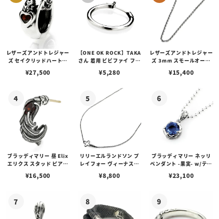
レザーズアンドトレジャー
【ONE OK ROCK】TAKA
レザーズアンドトレジャー
ズ セイクリッドハートピ
さん 着用 ビビファイ フー
ズ 3mm スモールオーバ
アス /ガーネット
プピアス
ルビーンズチェーン w/ロ
¥
27,500
¥
5,280
¥
15,400
ブスタークラスプ＆LTロ
ゴプレート
ブラッディマリー 昼 Elix
リリーエルランドソン プ
ブラッディマリー ネッリ
エリクス スタッド ピアス
レイフォー ヴィーナスチ
ペンダント -果実- w/ティ
w/ガーネット
ェーン / VENUS
アフローライト
¥
16,500
¥
8,800
¥
23,100