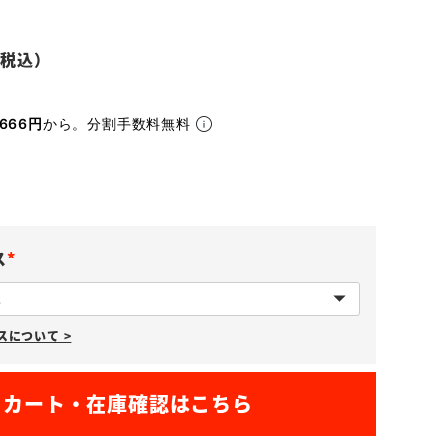
666円
から。分割手数料無料
ス
(
必
について >
須
)