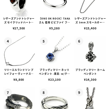
レザーズアンドトレジャー
【ONE OK ROCK】TAKA
レザーズアンドトレジャー
ズ セイクリッドハートピ
さん 着用 ビビファイ フー
ズ 3mm スモールオーバ
アス /ガーネット
プピアス
ルビーンズチェーン w/ロ
¥
27,500
¥
5,280
¥
15,400
ブスタークラスプ＆LTロ
ゴプレート
リリーエルランドソン プ
ブラッディマリー ネッリ
ブラッディマリー カーム
レイフォー ヴィーナスチ
ペンダント -果実- w/ティ
ペンダント
ェーン / VENUS
アフローライト
¥
8,800
¥
23,100
¥
14,300