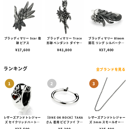
ブラッディマリー Scar 傷
ブラッディマリー Trace
ブラッディマリー Bloom
跡 ピアス
形跡 ペンダント ダイヤモ
開花 リング シルバークロ
ンド
ー ダイヤモンド
¥
17,600
¥
41,800
¥
37,400
ランキング
全ブランドを見る
レザーズアンドトレジャー
【ONE OK ROCK】TAKA
レザーズアンドトレジャー
ズ セイクリッドハートピ
さん 着用 ビビファイ フー
ズ 3mm スモールオーバ
アス /ガーネット
プピアス
ルビーンズチェーン w/ロ
¥
27,500
¥
5,280
¥
15,400