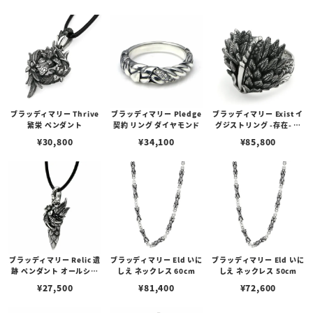
ブラッディマリー Thrive
ブラッディマリー Pledge
ブラッディマリー Exist イ
繁栄 ペンダント
契約 リング ダイヤモンド
グジストリング -存在- オ
ールシルバー
¥
30,800
¥
34,100
¥
85,800
ブラッディマリー Relic 遺
ブラッディマリー Eld いに
ブラッディマリー Eld いに
跡 ペンダント オールシル
しえ ネックレス 60cm
しえ ネックレス 50cm
バー
¥
27,500
¥
81,400
¥
72,600