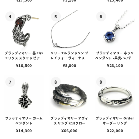
ブスタークラスプ＆LTロ
ゴプレート
ブラッディマリー 昼 Elix
リリーエルランドソン プ
ブラッディマリー ネッリ
エリクス スタッド ピアス
レイフォー ヴィーナスチ
ペンダント -果実- w/ティ
w/ガーネット
ェーン / VENUS
アフローライト
¥
16,500
¥
8,800
¥
23,100
ブラッディマリー カーム
ブラッディマリー アヴィ
ブラッディマリー Order
ペンダント
ス リング K18クロー
オーダー リング
¥
14,300
¥
66,000
¥
22,000