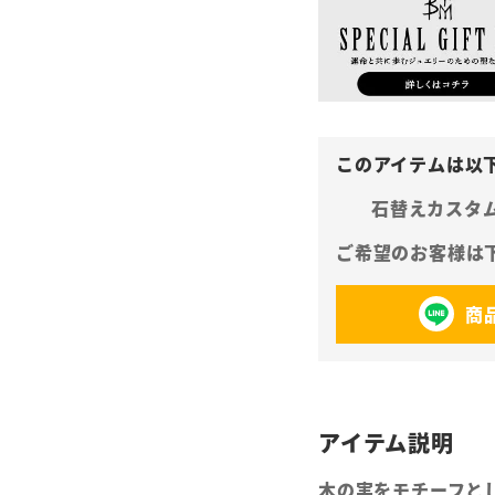
石替えカスタ
商
木の実をモチーフと