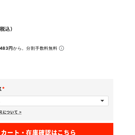
483円
から。分割手数料無料
ス
(
必
について >
須
)