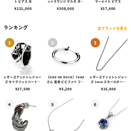
ト ピアス 光
ットラウンジ デルタ ダ・
マーメイド ピアス
ヴィンチ ペンダント ダイ
¥
121,000
¥
308,000
¥
17,600
ヤモンド K18ゴールド
ランキング
全ブランドを見る
レザーズアンドトレジャー
【ONE OK ROCK】TAKA
レザーズアンドトレジャー
ズ セイクリッドハートピ
さん 着用 ビビファイ フー
ズ 3mm スモールオーバ
アス /ガーネット
プピアス
ルビーンズチェーン w/ロ
¥
27,500
¥
5,280
¥
15,400
ブスタークラスプ＆LTロ
ゴプレート