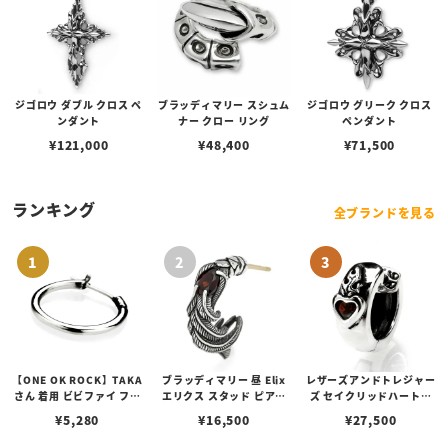
ジゴロウ ダブル クロス ペ
ブラッディマリー スシュム
ジゴロウ グリーク クロス
ンダント
ナー クロー リング
ペンダント
¥
121,000
¥
48,400
¥
71,500
ランキング
全ブランドを見る
【ONE OK ROCK】TAKA
ブラッディマリー 昼 Elix
レザーズアンドトレジャー
さん 着用 ビビファイ フー
エリクス スタッド ピアス
ズ セイクリッドハートピ
プピアス
w/ガーネット
アス /ガーネット
¥
5,280
¥
16,500
¥
27,500