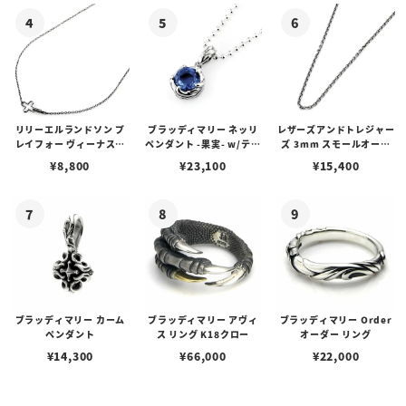
リリーエルランドソン プ
ブラッディマリー ネッリ
レザーズアンドトレジャー
レイフォー ヴィーナスチ
ペンダント -果実- w/ティ
ズ 3mm スモールオーバ
ェーン / VENUS
アフローライト
ルビーンズチェーン w/ロ
¥
8,800
¥
23,100
¥
15,400
ブスタークラスプ＆LTロ
ゴプレート
ブラッディマリー カーム
ブラッディマリー アヴィ
ブラッディマリー Order
ペンダント
ス リング K18クロー
オーダー リング
¥
14,300
¥
66,000
¥
22,000