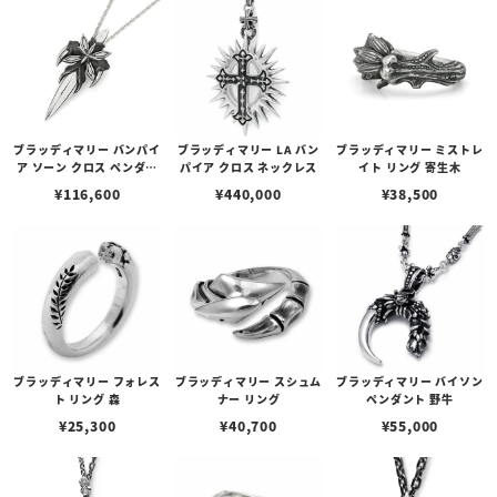
ブラッディマリー バンパイ
ブラッディマリー LA バン
ブラッディマリー ミストレ
ア ソーン クロス ペンダン
パイア クロス ネックレス
イト リング 寄生木
ト
¥
116,600
¥
440,000
¥
38,500
ブラッディマリー フォレス
ブラッディマリー スシュム
ブラッディマリー バイソン
ト リング 森
ナー リング
ペンダント 野牛
¥
25,300
¥
40,700
¥
55,000