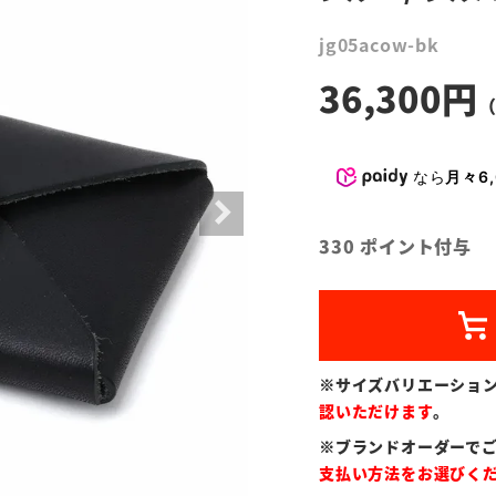
jg05acow-bk
36,300
なら
月々6,
330
ポイント付与
※サイズバリエーショ
認いただけます
。
※ブランドオーダーで
支払い方法をお選びく