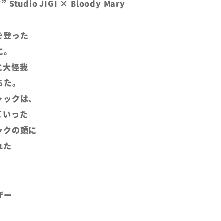
 Studio JIGI × Bloody Mary
を登った
に。
に大怪我
ちた。
ャックは、
ていった
ックの頭に
れた
レザー