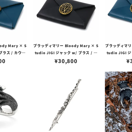
y Mary × S
ブラッディマリー Bloody Mary × S
ブラッディマリー 
/ ブラス / カウレ
tudio JIGI ジャック w/ ブラス / カ
tudio JIGI
ルー
00
ウレザー ブラック
¥
30,800
ウレ
¥