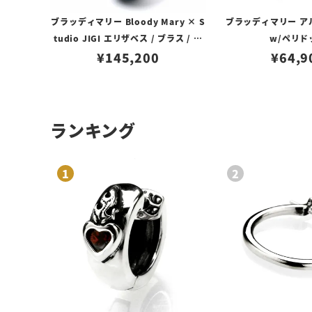
ブラッディマリー Bloody Mary × S
ブラッディマリー ア
tudio JIGI エリザベス / ブラス / カ
w/ペリド
ボション / カウレザー ブルー
¥
145,200
¥
64,9
ランキング