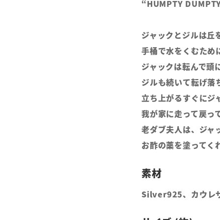
“HUMPTY DUMPTY”
ジャックとジルは丘
手桶で水をくむため
ジャックは転んで頭
ジルも続いて転げ落
立ち上がるすぐにジ
我が家に走って戻っ
老ダブ夫人は、ジャ
お酢の薬を塗ってく
Silver925、カウ