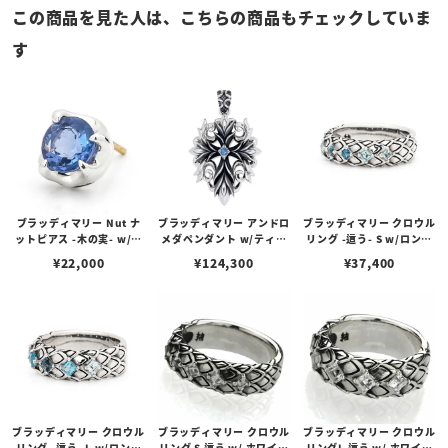
この商品を見た人は、こちらの商品もチェックしていま
す
ブラッディマリー Nut ナ
ブラッディマリー アンドロ
ブラッディマリー クロウル
ットピアス -木の実- w/テ
メダペンダント w/ティア
リング -這う- S w/ロンド
ィアフローライト
フローライト
ンブルートパーズ/スカイ
¥
22,000
¥
124,300
¥
37,400
ブルートパーズ/スイスブ
ルートパーズ
ブラッディマリー クロウル
ブラッディマリー クロウル
ブラッディマリー クロウル
リング -這う- L w/ロンド
リング S 這う w/ ホワイト
リングL 這う w/ ホワイト