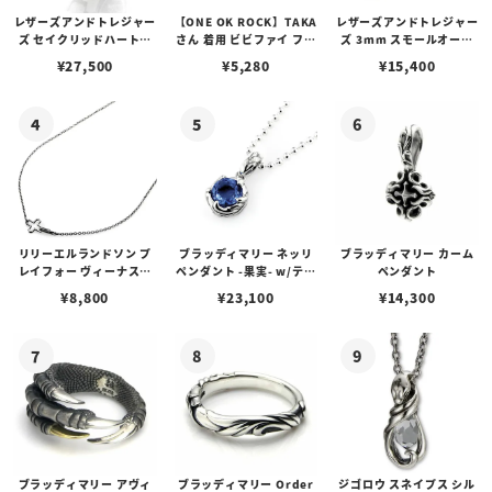
レザーズアンドトレジャー
【ONE OK ROCK】TAKA
レザーズアンドトレジャー
ズ セイクリッドハートピ
さん 着用 ビビファイ フー
ズ 3mm スモールオーバ
アス /ガーネット
プピアス
ルビーンズチェーン w/ロ
¥
27,500
¥
5,280
¥
15,400
ブスタークラスプ＆LTロ
ゴプレート
リリーエルランドソン プ
ブラッディマリー ネッリ
ブラッディマリー カーム
レイフォー ヴィーナスチ
ペンダント -果実- w/ティ
ペンダント
ェーン / VENUS
アフローライト
¥
8,800
¥
23,100
¥
14,300
ブラッディマリー アヴィ
ブラッディマリー Order
ジゴロウ スネイプス シル