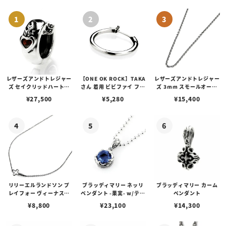
レザーズアンドトレジャー
【ONE OK ROCK】TAKA
レザーズアンドトレジャー
ズ セイクリッドハートピ
さん 着用 ビビファイ フー
ズ 3mm スモールオーバ
アス /ガーネット
プピアス
ルビーンズチェーン w/ロ
¥
27,500
¥
5,280
¥
15,400
ブスタークラスプ＆LTロ
ゴプレート
リリーエルランドソン プ
ブラッディマリー ネッリ
ブラッディマリー カーム
レイフォー ヴィーナスチ
ペンダント -果実- w/ティ
ペンダント
ェーン / VENUS
アフローライト
¥
8,800
¥
23,100
¥
14,300