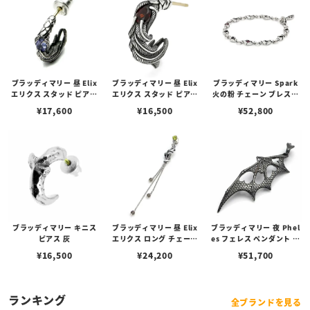
ブラッディマリー 昼 Elix
ブラッディマリー 昼 Elix
ブラッディマリー Spark
エリクス スタッド ピアス
エリクス スタッド ピアス
火の粉 チェーン ブレスレ
w/タンザナイト
w/ガーネット
ット w/ルビー 17cm
¥
17,600
¥
16,500
¥
52,800
ブラッディマリー キニス
ブラッディマリー 昼 Elix
ブラッディマリー 夜 Phel
ピアス 灰
エリクス ロング チェーン
es フェレス ペンダント レ
ピアス ペリドット スモー
ッドダイヤモンド
¥
16,500
¥
24,200
¥
51,700
キークォーツ
ランキング
全ブランドを見る