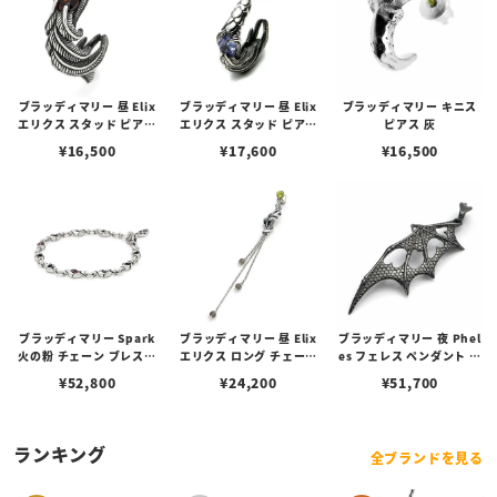
ブラッディマリー 昼 Elix
ブラッディマリー 昼 Elix
ブラッディマリー キニス
エリクス スタッド ピアス
エリクス スタッド ピアス
ピアス 灰
w/ガーネット
w/タンザナイト
¥
16,500
¥
17,600
¥
16,500
ブラッディマリー Spark
ブラッディマリー 昼 Elix
ブラッディマリー 夜 Phel
火の粉 チェーン ブレスレ
エリクス ロング チェーン
es フェレス ペンダント レ
ット w/ルビー 17cm
ピアス ペリドット スモー
ッドダイヤモンド
¥
52,800
¥
24,200
¥
51,700
キークォーツ
ランキング
全ブランドを見る