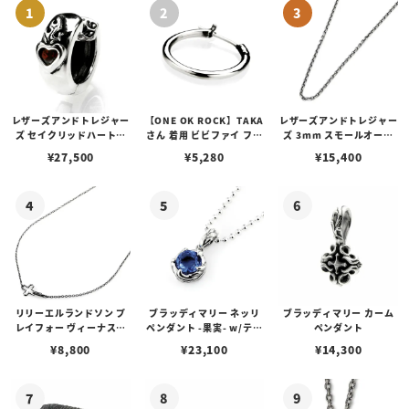
レザーズアンドトレジャー
【ONE OK ROCK】TAKA
レザーズアンドトレジャー
ズ セイクリッドハートピ
さん 着用 ビビファイ フー
ズ 3mm スモールオーバ
アス /ガーネット
プピアス
ルビーンズチェーン w/ロ
¥
27,500
¥
5,280
¥
15,400
ブスタークラスプ＆LTロ
ゴプレート
リリーエルランドソン プ
ブラッディマリー ネッリ
ブラッディマリー カーム
レイフォー ヴィーナスチ
ペンダント -果実- w/ティ
ペンダント
ェーン / VENUS
アフローライト
¥
8,800
¥
23,100
¥
14,300