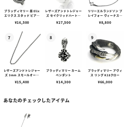
ブラッディマリー 昼 Elix
レザーズアンドトレジャー
リリーエルランドソン プ
エリクス スタッド ピアス
ズ セイクリッドハートピ
レイフォー ヴィーナスチ
w/ガーネット
アス /ガーネット
ェーン / VENUS
¥
16,500
¥
27,500
¥
8,800
レザーズアンドトレジャー
ブラッディマリー カーム
ブラッディマリー アヴィ
ズ 3mm スモールオーバ
ペンダント
ス リング K18クロー
ルビーンズチェーン w/ロ
¥
15,400
¥
14,300
¥
66,000
ブスタークラスプ＆LTロ
ゴプレート
あなたのチェックしたアイテム