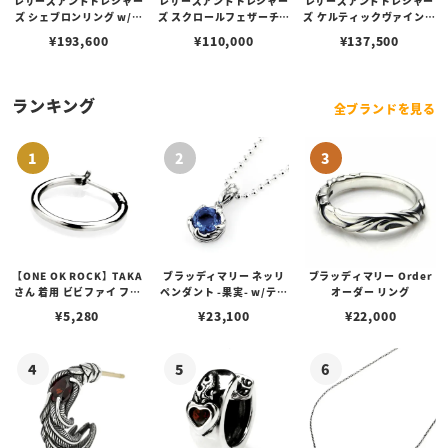
レザーズアンドトレジャー
レザーズアンドトレジャー
レザーズアンドトレジャー
ズ シェブロンリング w/ダ
ズ スクロールフェザーチャ
ズ ケルティックヴァインブ
イヤモンドパヴェ
ーム w/ダイヤモンドパヴ
レスレット w/5 スモール
¥
193,600
¥
110,000
¥
137,500
ェ
＆1ラージブルートパーズ
ランキング
全ブランドを見る
【ONE OK ROCK】TAKA
ブラッディマリー ネッリ
ブラッディマリー Order
さん 着用 ビビファイ フー
ペンダント -果実- w/ティ
オーダー リング
プピアス
アフローライト
¥
5,280
¥
23,100
¥
22,000