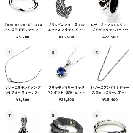
【ONE OK ROCK】TAKA
ブラッディマリー 昼 Elix
レザーズアンドトレジャー
さん 着用 ビビファイ フー
エリクス スタッド ピアス
ズ セイクリッドハートピ
プピアス
w/ガーネット
アス /ガーネット
¥
5,280
¥
16,500
¥
27,500
リリーエルランドソン プ
ブラッディマリー ネッリ
レザーズアンドトレジャー
レイフォー ヴィーナスチ
ペンダント -果実- w/ティ
ズ 3mm スモールオーバ
ェーン / VENUS
アフローライト
ルビーンズチェーン w/ロ
¥
8,800
¥
23,100
¥
15,400
ブスタークラスプ＆LTロ
ゴプレート