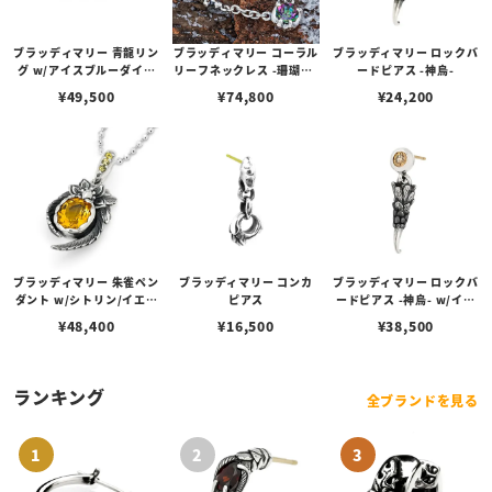
ブラッディマリー 青龍リン
ブラッディマリー コーラル
ブラッディマリー ロックバ
グ w/アイスブルーダイヤ
リーフネックレス -珊瑚礁-
ードピアス -神烏-
モンド
w/ミスティックトパーズ
¥
49,500
¥
74,800
¥
24,200
ブラッディマリー 朱雀ペン
ブラッディマリー コンカ
ブラッディマリー ロックバ
ダント w/シトリン/イエロ
ピアス
ードピアス -神烏- w/イン
ーベリル
ペリアルトパーズ
¥
48,400
¥
16,500
¥
38,500
ランキング
全ブランドを見る