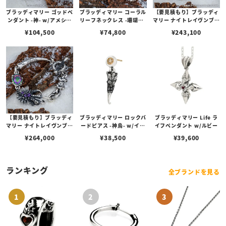
ブラッディマリー ゴッドペ
ブラッディマリー コーラル
【要見積もり】ブラッディ
ンダント -神- w/アメシス
リーフネックレス -珊瑚礁-
マリー ナイトレイヴンブレ
ト
w/ミスティックトパーズ
スレット -大烏- S（19c
¥
104,500
¥
74,800
¥
243,100
m） w/ミスティックトパ
ーズ/アメシスト/ブラック
スピネル
【要見積もり】ブラッディ
ブラッディマリー ロックバ
ブラッディマリー Life ラ
マリー ナイトレイヴンブレ
ードピアス -神烏- w/イン
イフペンダント w/ルビー
スレット -大烏- L（21c
ペリアルトパーズ
¥
264,000
¥
38,500
¥
39,600
m） w/ミスティックトパ
ーズ/アメシスト/ブラック
スピネル
ランキング
全ブランドを見る