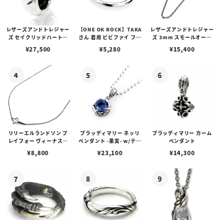
レザーズアンドトレジャー
【ONE OK ROCK】TAKA
レザーズアンドトレジャー
ズ セイクリッドハートピ
さん 着用 ビビファイ フー
ズ 3mm スモールオーバ
アス /ガーネット
プピアス
ルビーンズチェーン w/ロ
¥
27,500
¥
5,280
¥
15,400
ブスタークラスプ＆LTロ
ゴプレート
リリーエルランドソン プ
ブラッディマリー ネッリ
ブラッディマリー カーム
レイフォー ヴィーナスチ
ペンダント -果実- w/ティ
ペンダント
ェーン / VENUS
アフローライト
¥
8,800
¥
23,100
¥
14,300