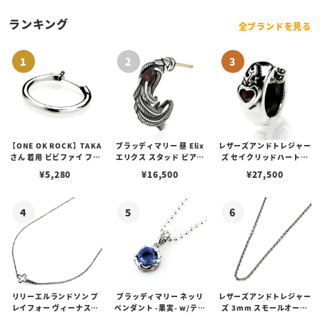
ランキング
全ブランドを見る
【ONE OK ROCK】TAKA
ブラッディマリー 昼 Elix
レザーズアンドトレジャー
さん 着用 ビビファイ フー
エリクス スタッド ピアス
ズ セイクリッドハートピ
プピアス
w/ガーネット
アス /ガーネット
¥
5,280
¥
16,500
¥
27,500
リリーエルランドソン プ
ブラッディマリー ネッリ
レザーズアンドトレジャー
レイフォー ヴィーナスチ
ペンダント -果実- w/ティ
ズ 3mm スモールオーバ
ェーン / VENUS
アフローライト
ルビーンズチェーン w/ロ