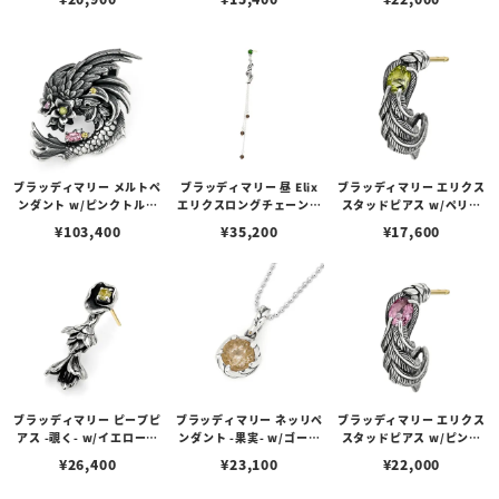
ブラッディマリー メルトペ
ブラッディマリー 昼 Elix
ブラッディマリー エリクス
ンダント w/ピンクトルマ
エリクスロングチェーンピ
スタッドピアス w/ペリド
リン/イエローベリル/アイ
アス w/クロムダイオプサ
ット
¥
103,400
¥
35,200
¥
17,600
スブルーダイヤモンド/ペ
イド/スモーキークォーツ
リドット/ピンクサファイ
ア
ブラッディマリー ピープピ
ブラッディマリー ネッリペ
ブラッディマリー エリクス
アス -覗く- w/イエローベ
ンダント -果実- w/ゴール
スタッドピアス w/ピンク
リル
デンルチルクォーツ
トルマリン
¥
26,400
¥
23,100
¥
22,000