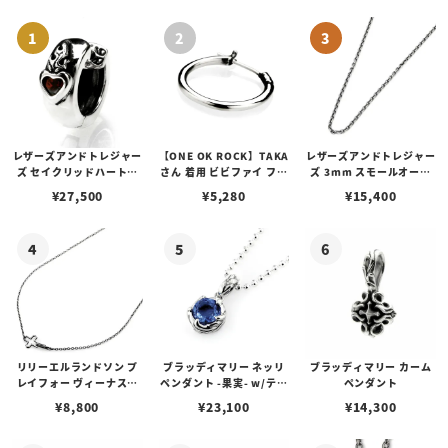
レザーズアンドトレジャー
【ONE OK ROCK】TAKA
レザーズアンドトレジャー
ズ セイクリッドハートピ
さん 着用 ビビファイ フー
ズ 3mm スモールオーバ
アス /ガーネット
プピアス
ルビーンズチェーン w/ロ
¥
27,500
¥
5,280
¥
15,400
ブスタークラスプ＆LTロ
ゴプレート
リリーエルランドソン プ
ブラッディマリー ネッリ
ブラッディマリー カーム
レイフォー ヴィーナスチ
ペンダント -果実- w/ティ
ペンダント
ェーン / VENUS
アフローライト
¥
8,800
¥
23,100
¥
14,300