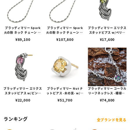
ブラッディマリー Spark
ブラッディマリー Spark
ブラッディマリー エリクス
火の粉 ネック チェーン 50
火の粉 ネック チェーン 60
スタッドピアス w/ペリド
cm
cm
ット
¥
89,100
¥
107,800
¥
17,600
ブラッディマリー エリクス
ブラッディマリー Nut ナ
ブラッディマリー コーラル
スタッドピアス w/ピンク
ットピアス -木の実- w/イ
リーフネックレス -珊瑚礁-
トルマリン
ンペリアルトパーズ
w/ミスティックトパーズ
¥
22,000
¥
51,700
¥
74,800
ランキング
全ブランドを見る