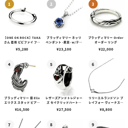
【ONE OK ROCK】TAKA
ブラッディマリー ネッリ
ブラッディマリー Order
さん 着用 ビビファイ フー
ペンダント -果実- w/ティ
オーダー リング
プピアス
アフローライト
¥
5,280
¥
23,100
¥
22,000
ブラッディマリー 昼 Elix
レザーズアンドトレジャー
リリーエルランドソン プ
エリクス スタッド ピアス
ズ セイクリッドハートピ
レイフォー ヴィーナスチ
w/ガーネット
アス /ガーネット
ェーン / VENUS
¥
16,500
¥
27,500
¥
8,800