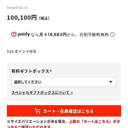
bmb0575l-rd
100,100
なら
月々16,683円
から。分割手数料無料
910
ポイント付与
有料ギフトボックス
(
必
スペシャルギフトボックスについて >
須
)
※サイズバリエーションがある場合、
上部の「カートはこちら」ボタ
ンからご確認いただけます
。