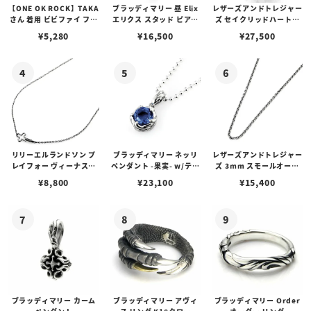
【ONE OK ROCK】TAKA
ブラッディマリー 昼 Elix
レザーズアンドトレジャー
さん 着用 ビビファイ フー
エリクス スタッド ピアス
ズ セイクリッドハートピ
プピアス
w/ガーネット
アス /ガーネット
¥
5,280
¥
16,500
¥
27,500
リリーエルランドソン プ
ブラッディマリー ネッリ
レザーズアンドトレジャー
レイフォー ヴィーナスチ
ペンダント -果実- w/ティ
ズ 3mm スモールオーバ
ェーン / VENUS
アフローライト
ルビーンズチェーン w/ロ
¥
8,800
¥
23,100
¥
15,400
ブスタークラスプ＆LTロ
ゴプレート
ブラッディマリー カーム
ブラッディマリー アヴィ
ブラッディマリー Order