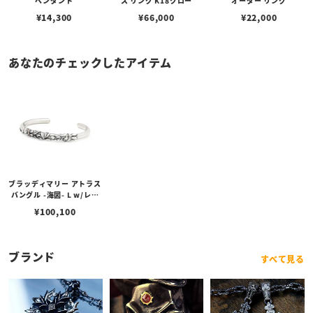
ペンダント
ス リング K18クロー
オーダー リング
¥
14,300
¥
66,000
¥
22,000
あなたのチェックしたアイテム
ブラッディマリー アトラス
バングル -海図- L w/レッ
ドダイヤモンド
¥
100,100
ブランド
すべて見る