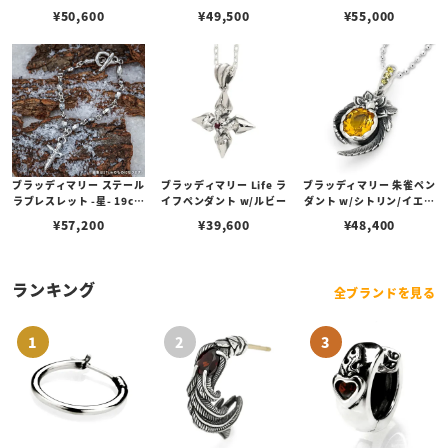
モンド
w/ダイヤモンド
¥
50,600
¥
49,500
¥
55,000
ブラッディマリー ステール
ブラッディマリー Life ラ
ブラッディマリー 朱雀ペン
ラブレスレット -星- 19cm
イフペンダント w/ルビー
ダント w/シトリン/イエロ
w/ダイヤモンド
ーベリル
¥
57,200
¥
39,600
¥
48,400
ランキング
全ブランドを見る