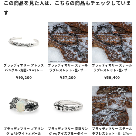
この商品を見た人は、こちらの商品もチェックしていま
す
ブラッディマリー アトラス
ブラッディマリー ステール
ブラッディマリー ステール
バングル -海図- S w/レッ
ラブレスレット -星- ブラ
ラブレスレット -星- ブラ
ドダイヤモンド
ック 17cm w/ダイヤモン
ック 19cm w/ダイヤモン
¥
90,200
¥
57,200
¥
59,400
ド
ド
ブラッディマリー ノアリン
ブラッディマリー 青龍リン
ブラッディマリー ステール
グ w/ホワイトオパール
グ w/アイスブルーダイヤ
ラブレスレット -星- 17cm