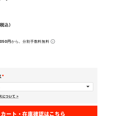
050円
から。分割手数料無料
ス
(
必
について >
須
)