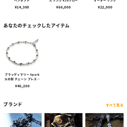
ペンダント
ス リング K18クロー
オーダー リング
¥
14,300
¥
66,000
¥
22,000
あなたのチェックしたアイテム
ブラッディマリー Spark
火の粉 チェーン ブレスレ
ット 20cm
¥
46,200
ブランド
すべて見る