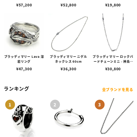
ット w/ルビー 20cm
ット w/ルビー 17cm
¥
57,200
¥
52,800
¥
19,800
ブラッディマリー Lava 溶
ブラッディマリー ニゲル
ブラッディマリー ロックバ
岩リング
ネックレス 60cm
ードチェーンミニ - 神烏 -
50cm
¥
47,300
¥
36,300
¥
30,800
ランキング
全ブランドを見る