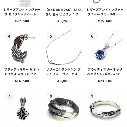
レザーズアンドトレジャー
【ONE OK ROCK】TAKA
レザーズアンドトレジャー
ズ セイクリッドハートピ
さん 着用 ビビファイ フー
ズ 3mm スモールオーバ
アス /ガーネット
プピアス
ルビーンズチェーン w/ロ
¥
27,500
¥
5,280
¥
15,400
ブスタークラスプ＆LTロ
ゴプレート
ブラッディマリー 昼 Elix
リリーエルランドソン プ
ブラッディマリー ネッリ
エリクス スタッド ピアス
レイフォー ヴィーナスチ
ペンダント -果実- w/ティ
w/ガーネット
ェーン / VENUS
アフローライト
¥
16,500
¥
8,800
¥
23,100