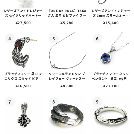
レザーズアンドトレジャー
【ONE OK ROCK】TAKA
レザーズアンドトレジャー
ズ セイクリッドハートピ
さん 着用 ビビファイ フー
ズ 3mm スモールオーバ
アス /ガーネット
プピアス
ルビーンズチェーン w/ロ
¥
27,500
¥
5,280
¥
15,400
ブスタークラスプ＆LTロ
ゴプレート
ブラッディマリー 昼 Elix
リリーエルランドソン プ
ブラッディマリー ネッリ
エリクス スタッド ピアス
レイフォー ヴィーナスチ
ペンダント -果実- w/ティ
w/ガーネット
ェーン / VENUS
アフローライト
¥
16,500
¥
8,800
¥
23,100