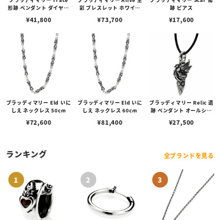
形跡 ペンダント ダイヤモ
彩 ブレスレット ホワイト
跡 ピアス
ンド
トパーズ 19cm
¥
41,800
¥
73,700
¥
17,600
ブラッディマリー Eld いに
ブラッディマリー Eld いに
ブラッディマリー Relic 遺
しえ ネックレス 50cm
しえ ネックレス 60cm
跡 ペンダント オールシル
バー
¥
72,600
¥
81,400
¥
27,500
ランキング
全ブランドを見る