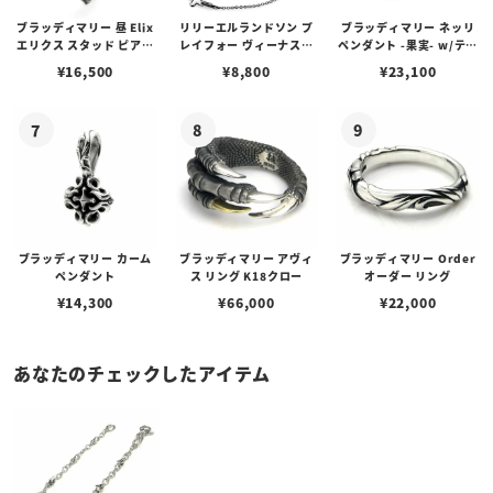
ブラッディマリー 昼 Elix
リリーエルランドソン プ
ブラッディマリー ネッリ
エリクス スタッド ピアス
レイフォー ヴィーナスチ
ペンダント -果実- w/ティ
w/ガーネット
ェーン / VENUS
アフローライト
¥
16,500
¥
8,800
¥
23,100
ブラッディマリー カーム
ブラッディマリー アヴィ
ブラッディマリー Order
ペンダント
ス リング K18クロー
オーダー リング
¥
14,300
¥
66,000
¥
22,000
あなたのチェックしたアイテム