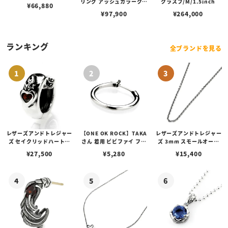
リング アッシュカラークォ
クラスプ/M/1.5inch
¥
66,880
ーツ 生える
¥
97,900
¥
264,000
ランキング
全ブランドを見る
レザーズアンドトレジャー
【ONE OK ROCK】TAKA
レザーズアンドトレジャー
ズ セイクリッドハートピ
さん 着用 ビビファイ フー
ズ 3mm スモールオーバ
アス /ガーネット
プピアス
ルビーンズチェーン w/ロ
¥
27,500
¥
5,280
¥
15,400
ブスタークラスプ＆LTロ
ゴプレート