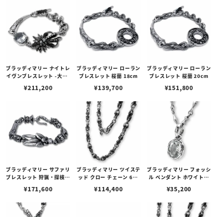
ブラッディマリー ナイトレ
ブラッディマリー ローラン
ブラッディマリー ローラン
イヴンブレスレット -大烏-
ブレスレット 桜蘭 18cm
ブレスレット 桜蘭 20cm
L（21cm）
¥
211,200
¥
139,700
¥
151,800
ブラッディマリー サファリ
ブラッディマリー ツイステ
ブラッディマリー フォッシ
ブレスレット 狩猟・探検
ッド クロー チェーン 60c
ル ペンダント ホワイトト
17cm
m
パーズ 化石
¥
171,600
¥
114,400
¥
35,200