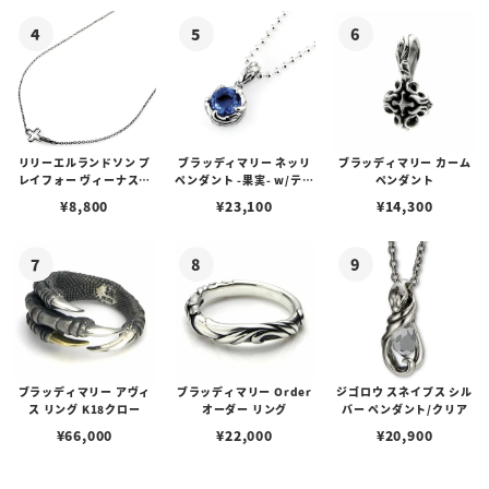
ゴプレート
リリーエルランドソン プ
ブラッディマリー ネッリ
ブラッディマリー カーム
レイフォー ヴィーナスチ
ペンダント -果実- w/ティ
ペンダント
ェーン / VENUS
アフローライト
¥
8,800
¥
23,100
¥
14,300
ブラッディマリー アヴィ
ブラッディマリー Order
ジゴロウ スネイプス シル
ス リング K18クロー
オーダー リング
バー ペンダント/クリア
¥
66,000
¥
22,000
¥
20,900