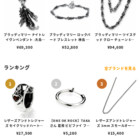
ブラッディマリー ナイトレ
ブラッディマリー ロックバ
ブラッディマリー ツイステ
イヴンペンダント -大烏-
ード ブレスレット 神烏 19
ッド クロー チェーン 50c
w/ホワイトトパーズ
cm
m
¥
69,300
¥
52,800
¥
94,600
ランキング
全ブランドを見る
レザーズアンドトレジャー
【ONE OK ROCK】TAKA
レザーズアンドトレジャー
ズ セイクリッドハートピ
さん 着用 ビビファイ フー
ズ 3mm スモールオーバ
アス /ガーネット
プピアス
ルビーンズチェーン w/ロ
¥
27,500
¥
5,280
¥
15,400
ブスタークラスプ＆LTロ