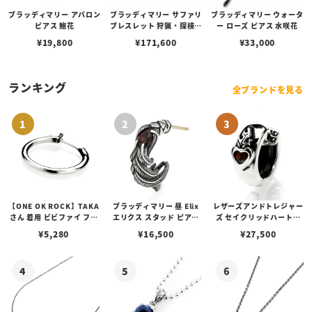
ブラッディマリー アバロン
ブラッディマリー サファリ
ブラッディマリー ウォータ
ピアス 鮑花
ブレスレット 狩猟・探検
ー ローズ ピアス 水咲花
17cm
¥
19,800
¥
171,600
¥
33,000
ランキング
全ブランドを見る
【ONE OK ROCK】TAKA
ブラッディマリー 昼 Elix
レザーズアンドトレジャー
さん 着用 ビビファイ フー
エリクス スタッド ピアス
ズ セイクリッドハートピ
プピアス
w/ガーネット
アス /ガーネット
¥
5,280
¥
16,500
¥
27,500