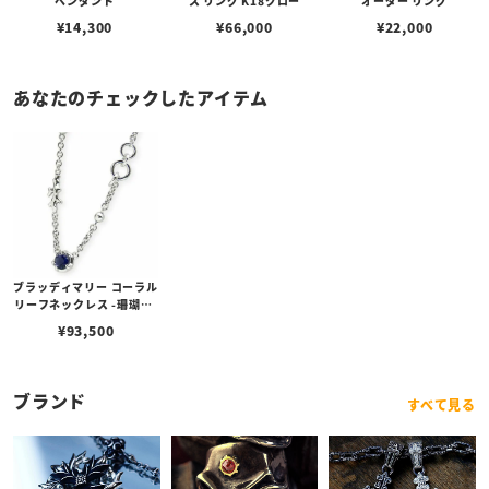
ペンダント
ス リング K18クロー
オーダー リング
¥
14,300
¥
66,000
¥
22,000
あなたのチェックしたアイテム
ブラッディマリー コーラル
リーフネックレス -珊瑚礁-
w/アイオライト
¥
93,500
ブランド
すべて見る