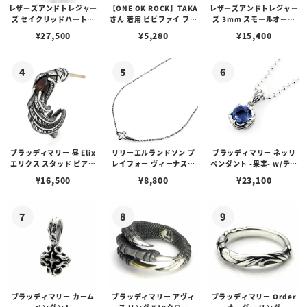
レザーズアンドトレジャー
【ONE OK ROCK】TAKA
レザーズアンドトレジャー
ズ セイクリッドハートピ
さん 着用 ビビファイ フー
ズ 3mm スモールオーバ
アス /ガーネット
プピアス
ルビーンズチェーン w/ロ
¥
27,500
¥
5,280
¥
15,400
ブスタークラスプ＆LTロ
ゴプレート
ブラッディマリー 昼 Elix
リリーエルランドソン プ
ブラッディマリー ネッリ
エリクス スタッド ピアス
レイフォー ヴィーナスチ
ペンダント -果実- w/ティ
w/ガーネット
ェーン / VENUS
アフローライト
¥
16,500
¥
8,800
¥
23,100
ブラッディマリー カーム
ブラッディマリー アヴィ
ブラッディマリー Order