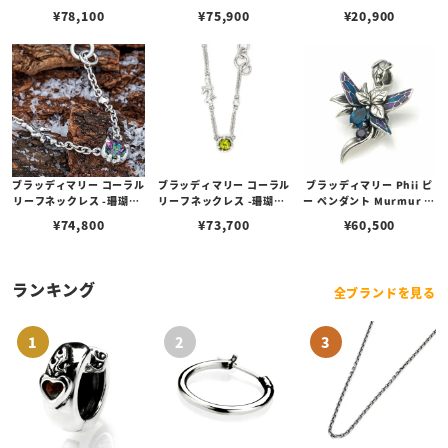
w/ロンドンブルートパー
w/スイスブルートパーズ
ンドンブルートパーズ
¥
78,100
¥
75,900
¥
20,900
ズ
ブラッディマリー コーラル
ブラッディマリー コーラル
ブラッディマリー Phii ピ
リーフネックレス -珊瑚礁-
リーフネックレス -珊瑚礁-
ー ペンダント Murmur マ
w/ミスティックトパーズ
w/ペリドット
ーマー
¥
74,800
¥
73,700
¥
60,500
ランキング
全ブランドを見る