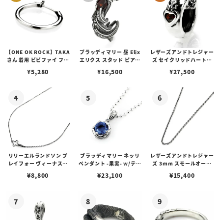
【ONE OK ROCK】TAKA
ブラッディマリー 昼 Elix
レザーズアンドトレジャー
さん 着用 ビビファイ フー
エリクス スタッド ピアス
ズ セイクリッドハートピ
プピアス
w/ガーネット
アス /ガーネット
¥
5,280
¥
16,500
¥
27,500
リリーエルランドソン プ
ブラッディマリー ネッリ
レザーズアンドトレジャー
レイフォー ヴィーナスチ
ペンダント -果実- w/ティ
ズ 3mm スモールオーバ
ェーン / VENUS
アフローライト
ルビーンズチェーン w/ロ
¥
8,800
¥
23,100
¥
15,400
ブスタークラスプ＆LTロ
ゴプレート