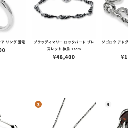
ア リング 蒼竜
ブラッディマリー ロックバード ブレ
ジゴロウ アドグ
00
スレット 神烏 17cm
¥
48,400
¥
1