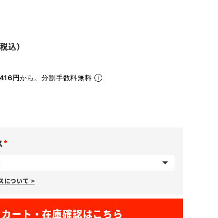
416円
から。分割手数料無料
ス
(
必
について >
須
)