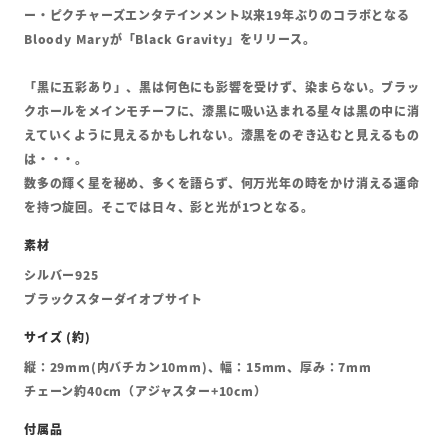
ー・ピクチャーズエンタテインメント以来19年ぶりのコラボとなる
Bloody Maryが「Black Gravity」をリリース。
「黒に五彩あり」、黒は何色にも影響を受けず、染まらない。ブラッ
クホールをメインモチーフに、漆黒に吸い込まれる星々は黒の中に消
えていくように見えるかもしれない。漆黒をのぞき込むと見えるもの
は・・・。
数多の輝く星を秘め、多くを語らず、何万光年の時をかけ消える運命
を持つ旋回。そこでは日々、影と光が1つとなる。
シルバー925
ブラックスターダイオプサイト
縦：29mm(内バチカン10mm)、幅：15mm、厚み：7mm
チェーン約40cm（アジャスター+10cm）