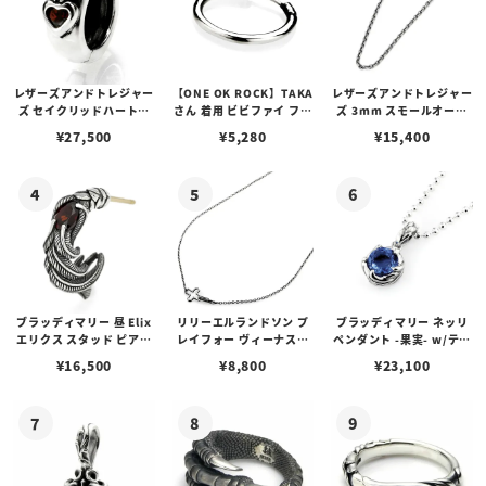
レザーズアンドトレジャー
【ONE OK ROCK】TAKA
レザーズアンドトレジャー
ズ セイクリッドハートピ
さん 着用 ビビファイ フー
ズ 3mm スモールオーバ
アス /ガーネット
プピアス
ルビーンズチェーン w/ロ
¥
27,500
¥
5,280
¥
15,400
ブスタークラスプ＆LTロ
ゴプレート
ブラッディマリー 昼 Elix
リリーエルランドソン プ
ブラッディマリー ネッリ
エリクス スタッド ピアス
レイフォー ヴィーナスチ
ペンダント -果実- w/ティ
w/ガーネット
ェーン / VENUS
アフローライト
¥
16,500
¥
8,800
¥
23,100