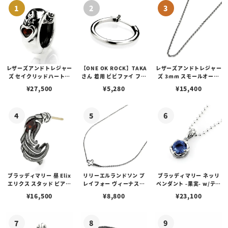
レザーズアンドトレジャー
【ONE OK ROCK】TAKA
レザーズアンドトレジャー
ズ セイクリッドハートピ
さん 着用 ビビファイ フー
ズ 3mm スモールオーバ
アス /ガーネット
プピアス
ルビーンズチェーン w/ロ
¥
27,500
¥
5,280
¥
15,400
ブスタークラスプ＆LTロ
ゴプレート
ブラッディマリー 昼 Elix
リリーエルランドソン プ
ブラッディマリー ネッリ
エリクス スタッド ピアス
レイフォー ヴィーナスチ
ペンダント -果実- w/ティ
w/ガーネット
ェーン / VENUS
アフローライト
¥
16,500
¥
8,800
¥
23,100