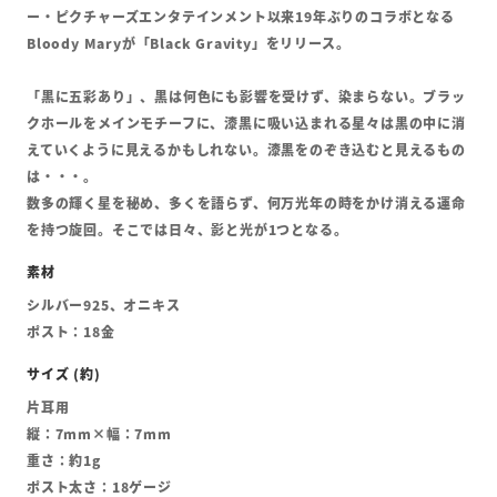
ー・ピクチャーズエンタテインメント以来19年ぶりのコラボとなる
Bloody Maryが「Black Gravity」をリリース。
「黒に五彩あり」、黒は何色にも影響を受けず、染まらない。ブラッ
クホールをメインモチーフに、漆黒に吸い込まれる星々は黒の中に消
えていくように見えるかもしれない。漆黒をのぞき込むと見えるもの
は・・・。
数多の輝く星を秘め、多くを語らず、何万光年の時をかけ消える運命
を持つ旋回。そこでは日々、影と光が1つとなる。
シルバー925、オニキス
ポスト：18金
片耳用
縦：7mm×幅：7mm
重さ：約1g
ポスト太さ：18ゲージ