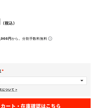
,966円
から。分割手数料無料
ス
(
必
について >
須
)