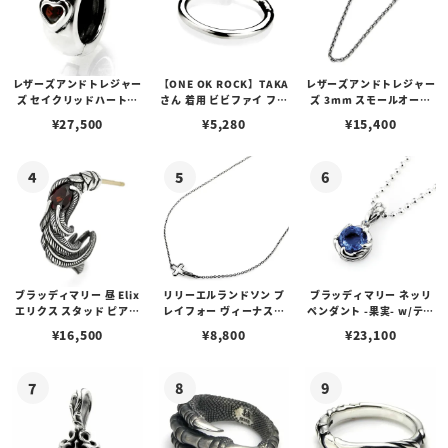
レザーズアンドトレジャー
【ONE OK ROCK】TAKA
レザーズアンドトレジャー
ズ セイクリッドハートピ
さん 着用 ビビファイ フー
ズ 3mm スモールオーバ
アス /ガーネット
プピアス
ルビーンズチェーン w/ロ
¥
27,500
¥
5,280
¥
15,400
ブスタークラスプ＆LTロ
ゴプレート
ブラッディマリー 昼 Elix
リリーエルランドソン プ
ブラッディマリー ネッリ
エリクス スタッド ピアス
レイフォー ヴィーナスチ
ペンダント -果実- w/ティ
w/ガーネット
ェーン / VENUS
アフローライト
¥
16,500
¥
8,800
¥
23,100