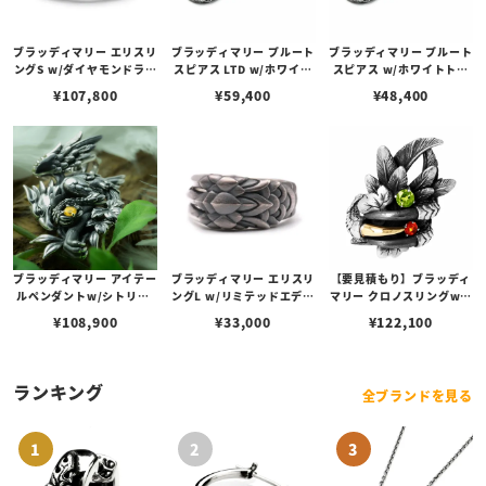
ブラッディマリー エリスリ
ブラッディマリー プルート
ブラッディマリー プルート
ングS w/ダイヤモンドライ
スピアス LTD w/ホワイト
スピアス w/ホワイトトパ
ンパヴェ
ダイヤモンド/レッドダイ
ーズ/ガーネット
¥
107,800
¥
59,400
¥
48,400
ヤモンド
ブラッディマリー アイテー
ブラッディマリー エリスリ
【要見積もり】ブラッディ
ルペンダントw/シトリン/
ングL w/リミテッドエディ
マリー クロノスリングw/s
ペリドット
ション
k/ペリドット/ファイヤー
¥
108,900
¥
33,000
¥
122,100
オパール
ランキング
全ブランドを見る