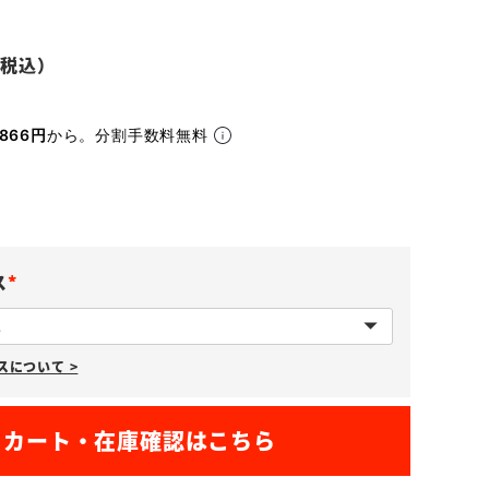
866円
から。分割手数料無料
ス
(
必
について >
須
)