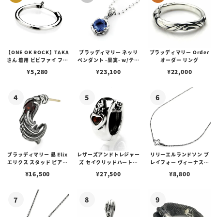
【ONE OK ROCK】TAKA
ブラッディマリー ネッリ
ブラッディマリー Order
さん 着用 ビビファイ フー
ペンダント -果実- w/ティ
オーダー リング
プピアス
アフローライト
¥
5,280
¥
23,100
¥
22,000
ブラッディマリー 昼 Elix
レザーズアンドトレジャー
リリーエルランドソン プ
エリクス スタッド ピアス
ズ セイクリッドハートピ
レイフォー ヴィーナスチ
w/ガーネット
アス /ガーネット
ェーン / VENUS
¥
16,500
¥
27,500
¥
8,800