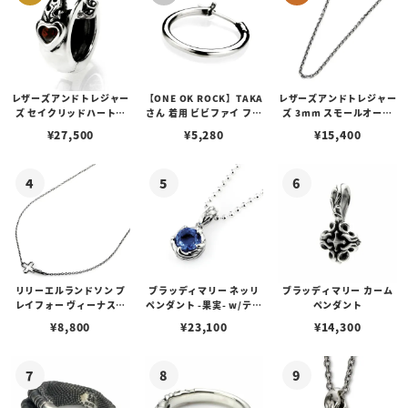
レザーズアンドトレジャー
【ONE OK ROCK】TAKA
レザーズアンドトレジャー
ズ セイクリッドハートピ
さん 着用 ビビファイ フー
ズ 3mm スモールオーバ
アス /ガーネット
プピアス
ルビーンズチェーン w/ロ
¥
27,500
¥
5,280
¥
15,400
ブスタークラスプ＆LTロ
ゴプレート
リリーエルランドソン プ
ブラッディマリー ネッリ
ブラッディマリー カーム
レイフォー ヴィーナスチ
ペンダント -果実- w/ティ
ペンダント
ェーン / VENUS
アフローライト
¥
8,800
¥
23,100
¥
14,300