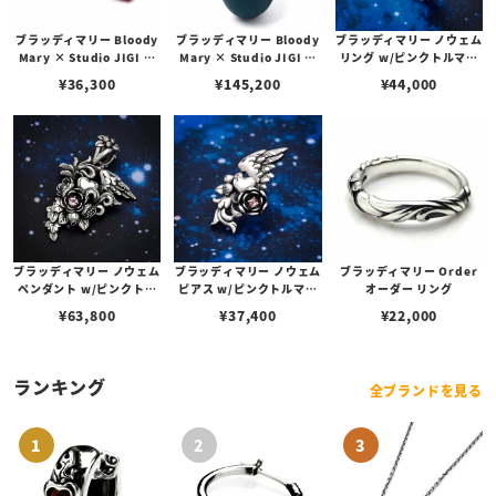
ブラッディマリー Bloody
ブラッディマリー Bloody
ブラッディマリー ノウェム
Mary × Studio JIGI ジ
Mary × Studio JIGI エ
リング w/ピンクトルマリ
ル w/ シルバー / カウレザ
リザベス / ブラス / カボシ
ン
¥
36,300
¥
145,200
¥
44,000
ー レッド
ョン / カウレザー ブルー
ブラッディマリー ノウェム
ブラッディマリー ノウェム
ブラッディマリー Order
ペンダント w/ピンクトル
ピアス w/ピンクトルマリ
オーダー リング
マリン
ン
¥
63,800
¥
37,400
¥
22,000
ランキング
全ブランドを見る