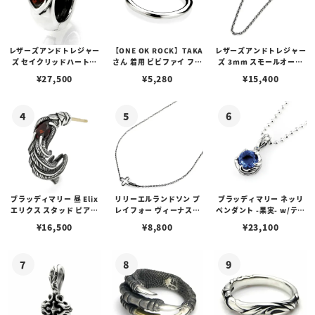
レザーズアンドトレジャー
【ONE OK ROCK】TAKA
レザーズアンドトレジャー
ズ セイクリッドハートピ
さん 着用 ビビファイ フー
ズ 3mm スモールオーバ
アス /ガーネット
プピアス
ルビーンズチェーン w/ロ
¥
27,500
¥
5,280
¥
15,400
ブスタークラスプ＆LTロ
ゴプレート
ブラッディマリー 昼 Elix
リリーエルランドソン プ
ブラッディマリー ネッリ
エリクス スタッド ピアス
レイフォー ヴィーナスチ
ペンダント -果実- w/ティ
w/ガーネット
ェーン / VENUS
アフローライト
¥
16,500
¥
8,800
¥
23,100