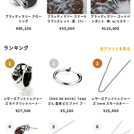
ブラッディマリー クロー
ブラッディマリー ステール
ブラッディマリー ゴッドペ
リング
ラブレスレット -星- 17cm
ンダント -神- w/ミスティ
w/ダイヤモンド
ックトパーズ
¥
89,100
¥
55,000
¥
110,000
ランキング
全ブランドを見る
レザーズアンドトレジャー
【ONE OK ROCK】TAKA
レザーズアンドトレジャー
ズ セイクリッドハートピ
さん 着用 ビビファイ フー
ズ 3mm スモールオーバ
アス /ガーネット
プピアス
ルビーンズチェーン w/ロ
¥
27,500
¥
5,280
¥
15,400
ブスタークラスプ＆LTロ
ゴプレート