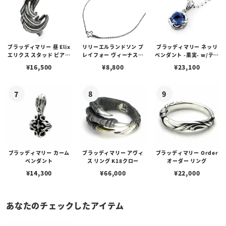
ブラッディマリー 昼 Elix
リリーエルランドソン プ
ブラッディマリー ネッリ
エリクス スタッド ピアス
レイフォー ヴィーナスチ
ペンダント -果実- w/ティ
w/ガーネット
ェーン / VENUS
アフローライト
¥
16,500
¥
8,800
¥
23,100
ブラッディマリー カーム
ブラッディマリー アヴィ
ブラッディマリー Order
ペンダント
ス リング K18クロー
オーダー リング
¥
14,300
¥
66,000
¥
22,000
あなたのチェックしたアイテム