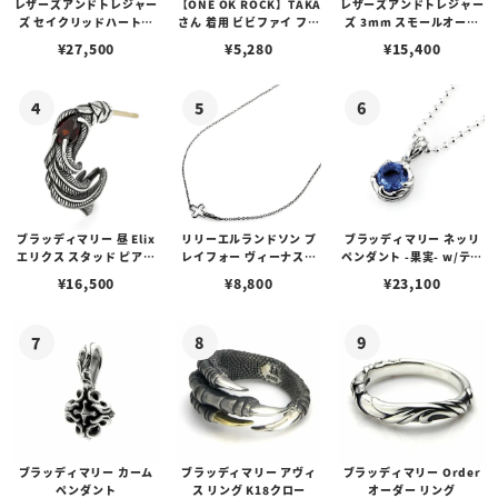
レザーズアンドトレジャー
【ONE OK ROCK】TAKA
レザーズアンドトレジャー
ズ セイクリッドハートピ
さん 着用 ビビファイ フー
ズ 3mm スモールオーバ
アス /ガーネット
プピアス
ルビーンズチェーン w/ロ
¥
27,500
¥
5,280
¥
15,400
ブスタークラスプ＆LTロ
ゴプレート
ブラッディマリー 昼 Elix
リリーエルランドソン プ
ブラッディマリー ネッリ
エリクス スタッド ピアス
レイフォー ヴィーナスチ
ペンダント -果実- w/ティ
w/ガーネット
ェーン / VENUS
アフローライト
¥
16,500
¥
8,800
¥
23,100
ブラッディマリー カーム
ブラッディマリー アヴィ
ブラッディマリー Order
ペンダント
ス リング K18クロー
オーダー リング